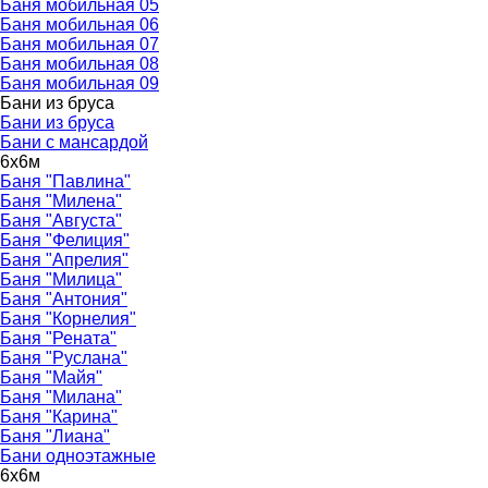
Баня мобильная 05
Баня мобильная 06
Баня мобильная 07
Баня мобильная 08
Баня мобильная 09
Бани из бруса
▼
Бани из бруса
Бани с мансардой
6х6м
▼
Баня "Павлина"
Баня "Милена"
Баня "Августа"
Баня "Фелиция"
Баня "Апрелия"
Баня "Милица"
Баня "Антония"
Баня "Корнелия"
Баня "Рената"
Баня "Руслана"
Баня "Майя"
Баня "Милана"
Баня "Карина"
Баня "Лиана"
Бани одноэтажные
6х6м
▼