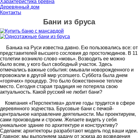
Характеристика бревна
Деревянный дом
Контакты
Бани из бруса
Банька на Руси известна давно. Ею пользовались все: от
представителей высшего сословия до простолюдинов. В 11
столетии возникло слово «мовь». Возводить ее можно
было всем, у кого был свободный участок. Здесь
отмечались важные события: омывали новорожденного и
провожали в другой мир усопшего. Суббота была днем
«горячих» процедур.
Это было божественное теплое
место. Сегодня старая традиция не потеряла свою
актуальность. Какой русский не любит бани?
Компания «Перспектива» долгие годы трудится в сфере
деревянного зодчества. Брусовые бани с печкой-
центральное направление деятельности. Мы проектируем,
сами производим и строим. Желаете видеть у себя
уникальное здание по архитектуре и конструктиву?
Сделаем: архитекторы разработают модель под ваши идеи.
Главное: мы выполняем задачу от эскиза до возведения