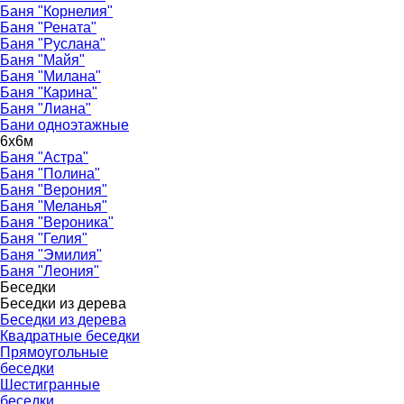
Баня "Корнелия"
Баня "Рената"
Баня "Руслана"
Баня "Майя"
Баня "Милана"
Баня "Карина"
Баня "Лиана"
Бани одноэтажные
6х6м
▼
Баня "Астра"
Баня "Полина"
Баня "Верония"
Баня "Меланья"
Баня "Вероника"
Баня "Гелия"
Баня "Эмилия"
Баня "Леония"
Беседки
▼
Беседки из дерева
▼
Беседки из дерева
Квадратные беседки
Прямоугольные
беседки
Шестигранные
беседки