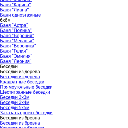
Баня "Карина"
Баня "Лиана"
Бани одноэтажные
6х6м
▼
Баня "Астра"
Баня "Полина"
Баня "Верония"
Баня "Меланья"
Баня "Вероника"
Баня "Гелия"
Баня "Эмилия"
Баня "Леония"
Беседки
▼
Беседки из дерева
▼
Беседки из дерева
Квадратные беседки
Прямоугольные беседки
Шестигранные беседки
Беседки 3х3м
Беседки 3х4м
Беседки 5х5м
Заказать проект беседки
Беседки из бревна
▼
Беседки из бревна